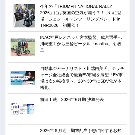
今年の「TRIUMPH NATIONAL RALLY
2026」には英国の空気が漂う？！ついに登
場「ジェントルマンツーリングパレード in
TNR2026」初開催！
INAC神戸レオネッサ宮本監督、成宮選手へ
川崎重工から三輪ビークル「noslisu」を贈
呈
自動車ジャーナリスト・川端由美氏、テラチ
ャージ全社総会で最新EV市場を展望「EV市
場は次の転換期へ。28〜30年にSDV化が本
格化」
前田工繊、2026年6月期 決算発表
2026年６月期 期末配当予想に関するお知