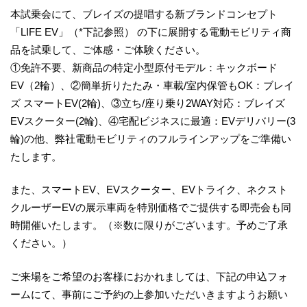
本試乗会にて、ブレイズの提唱する新ブランドコンセプト
「LIFE EV」（*下記参照） の下に展開する電動モビリティ商
品を試乗して、ご体感・ご体験ください。
①免許不要、新商品の特定小型原付モデル：キックボード
EV（2輪）、②簡単折りたたみ・車載/室内保管もOK：ブレイ
ズ スマートEV(2輪)、③立ち/座り乗り2WAY対応：ブレイズ
EVスクーター(2輪)、④宅配ビジネスに最適：EVデリバリー(3
輪)の他、弊社電動モビリティのフルラインアップをご準備い
たします。
また、スマートEV、EVスクーター、EVトライク、ネクスト
クルーザーEVの展示車両を特別価格でご提供する即売会も同
時開催いたします。（※数に限りがございます。予めご了承
ください。）
ご来場をご希望のお客様におかれましては、下記の申込フォ
ームにて、事前にご予約の上参加いただいきますようお願い