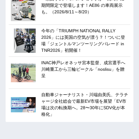
期間限定で登場します！AE86 の車両展示
も。（2026/8/11～8/20）
今年の「TRIUMPH NATIONAL RALLY
2026」には英国の空気が漂う？！ついに登
場「ジェントルマンツーリングパレード in
TNR2026」初開催！
INAC神戸レオネッサ宮本監督、成宮選手へ
川崎重工から三輪ビークル「noslisu」を贈
呈
自動車ジャーナリスト・川端由美氏、テラチ
ャージ全社総会で最新EV市場を展望「EV市
場は次の転換期へ。28〜30年にSDV化が本
格化」