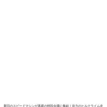
新旧のスピードマシンが真庭の特設会場に集結！迫力のヒルクライム走