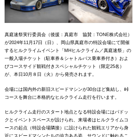
真庭速祭実行委員会（後援：真庭市 協賛：TONE株式会社）
が2024年11月17日（日）、岡山県真庭市の特設会場にて開催
するヒルクライムイベント「MHヒルクライム／真庭速祭」の
一般入場チケット（駐車券＆シャトルバス乗車券付き）およ
びコースサイド観戦付きスペシャルチケット（限定25名）
が、本日10月８日（火）から発売されます。
会場には国内外の新旧スピードマシンが30台ほど集結し、峠
コースを舞台に本格的なヒルクライム走行を行います。
ヒルクライム走行のスタート地点となる特設会場にはパドッ
クとイベントスペースが設けられ、来場者はヒルクライムコ
ースの起点（特設会場隣接）に設けられた観戦エリアから身
近にスピードマシンたちの迫力ある姿、サウンドに触れるこ