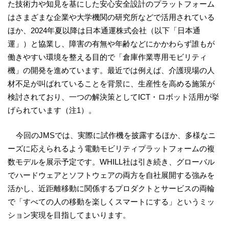
た技術力や知見を基にした安心安全設計のプラットフォーム
はさまざまな企業や大学機関の研究所などで活用されている
ほか、2024年夏以降は日本通運株式会社（以下「日本通
運」）と協業し、障害の有無や年齢などにかかわらず誰もが
働きやすい環境を整える目的で「倉庫作業専用モビリティ
機」の開発を進めています。最近では例えば、介護現場の人
材不足が叫ばれていることを背景に、生産性を高める施策が
検討されており、一つの解決策としてICT・ロボット活用が挙
げられています（注1）。
今回のJMSでは、実際に試作機を披露するほか、多様なニ
ーズに応えられるよう電動モビリティプラットフォームの複
数モデルを展示予定です。WHILL社は引き続き、グローバル
でハードウェアとソフトウェアの両方を自社展開する強みを
活かし、近距離移動に関係するプロダクトとサービスの両輪
で「すべての人の移動を楽しくスマートにする」というミッ
ション実現を目指してまいります。