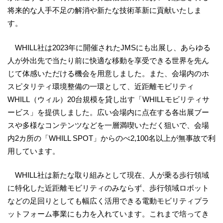
将来的な人手不足の解消や新たな技術革新に貢献いたしま
す。
WHILL社は2023年に開催されたJMSにも出展し、あらゆる
人が外出先で当たり前に快適な移動を享受できる世界を先ん
じて体感いただける機会を用意しました。また、会場内のホ
スピタリティ環境整備の一環として、近距離モビリティ
WHILL（ウィル）20台規模を貸し出す「WHILLモビリティサ
ービス」を提供しました。広い会場内に点在する各出展ブー
スや多様なコンテンツなどを一層満喫いただく狙いで、会場
内2カ所の「WHILL SPOT」からのべ2,100名以上が無事故で利
用しています。
WHILL社は新たな取り組みとして現在、人が乗る歩行領域
に特化した近距離モビリティのみならず、歩行領域ロボット
などの足回りとしても幅広く活用できる電動モビリティプラ
ットフォーム事業にも力を入れています。これまで培ってき