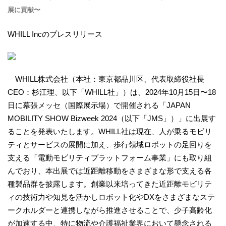
展に貢献〜
WHILL Incのプレスリリース
WHILL株式会社（本社：東京都品川区、代表取締役社長
CEO：杉江理、以下「WHILL社」）は、2024年10月15日〜18
日に幕張メッセ（国際展示場）で開催される「JAPAN
MOBILITY SHOW Bizweek 2024（以下「JMS」）」に出展す
ることを発表いたします。WHILL社は現在、人が乗るモビリ
ティとサービスの展開に加え、歩行領域ロボットの足回りを
支える「電動モビリティプラットフォーム事業」にも取り組
んでおり、本出展では近距離移動をさまざまな形で支える各
種製品群を披露します。創業以来培ってきた近距離モビリテ
ィの技術力や知見を活かしロボット化やDXをさまざまなステ
ークホルダーと連携しながら推進させることで、少子高齢化
が加速する中、特に物流や介護福祉業界において懸念される