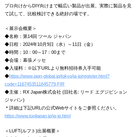
プロ向けからDIY向けまで幅広い製品が出展。実際に製品を見
て試して、比較検討できる絶好の場です。
＜展示会概要＞
◆名称：第14回 ツール ジャパン
◆日程：2024年10月9日（水）～11日（金）
◆時間：10：00～17：00まで
◆会場：幕張メッセ
◆入場料：※以下URLより無料招待券入手可能
◆
https://www.jagri-global.jp/tokyo/ja-jp/register.html?
code=1167453511645779-FIR
◆主催：RX Japan株式会社 (旧社名: リード エグジビション
ジャパン)
＊詳細は下記URLの公式Webサイトをご参照ください。
https://www.tooljapan.jp/ja-jp.html
＜LUFT(ルフト)出展概要＞