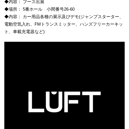
◆内容： ブース出展
◆場所： 5番ホール 小間番号26-60
◆内容： カー用品各種の展示及びデモ(ジャンプスターター、
電動空気入れ、FMトランスミッター、ハンズフリーカーキッ
ト、車載充電器など)