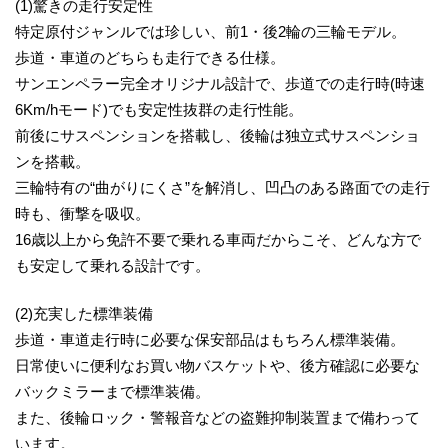
(1)驚きの走行安定性
特定原付ジャンルでは珍しい、前1・後2輪の三輪モデル。
歩道・車道のどちらも走行できる仕様。
サンエンペラー完全オリジナル設計で、歩道での走行時(時速
6Km/hモード)でも安定性抜群の走行性能。
前後にサスペンションを搭載し、後輪は独立式サスペンショ
ンを搭載。
三輪特有の“曲がりにくさ”を解消し、凹凸のある路面での走行
時も、衝撃を吸収。
16歳以上から免許不要で乗れる車両だからこそ、どんな方で
も安定して乗れる設計です。
(2)充実した標準装備
歩道・車道走行時に必要な保安部品はもちろん標準装備。
日常使いに便利なお買い物バスケットや、後方確認に必要な
バックミラーまで標準装備。
また、後輪ロック・警報音などの盗難抑制装置まで備わって
います。