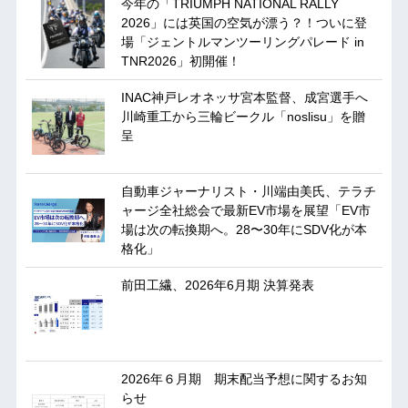
今年の「TRIUMPH NATIONAL RALLY
2026」には英国の空気が漂う？！ついに登
場「ジェントルマンツーリングパレード in
TNR2026」初開催！
INAC神戸レオネッサ宮本監督、成宮選手へ
川崎重工から三輪ビークル「noslisu」を贈
呈
自動車ジャーナリスト・川端由美氏、テラチ
ャージ全社総会で最新EV市場を展望「EV市
場は次の転換期へ。28〜30年にSDV化が本
格化」
前田工繊、2026年6月期 決算発表
2026年６月期 期末配当予想に関するお知
らせ