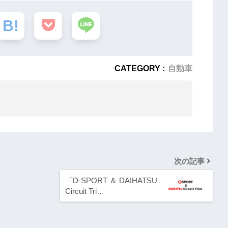
CATEGORY :
自動車
次の記事
「D-SPORT ＆ DAIHATSU
Circuit Tri…