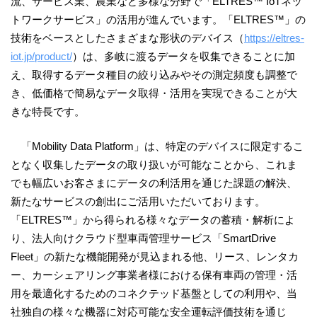
流、サービス業、農業など多様な分野で「ELTRES™ IoTネッ
トワークサービス」の活用が進んでいます。「ELTRES™」の
技術をベースとしたさまざまな形状のデバイス（
https://eltres-
iot.jp/product/
）は、多岐に渡るデータを収集できることに加
え、取得するデータ種目の絞り込みやその測定頻度も調整で
き、低価格で簡易なデータ取得・活用を実現できることが大
きな特長です。
「Mobility Data Platform」は、特定のデバイスに限定するこ
となく収集したデータの取り扱いが可能なことから、これま
でも幅広いお客さまにデータの利活用を通じた課題の解決、
新たなサービスの創出にご活用いただいております。
「ELTRES™」から得られる様々なデータの蓄積・解析によ
り、法人向けクラウド型車両管理サービス「SmartDrive
Fleet」の新たな機能開発が見込まれる他、リース、レンタカ
ー、カーシェアリング事業者様における保有車両の管理・活
用を最適化するためのコネクテッド基盤としての利用や、当
社独自の様々な機器に対応可能な安全運転評価技術を通じ