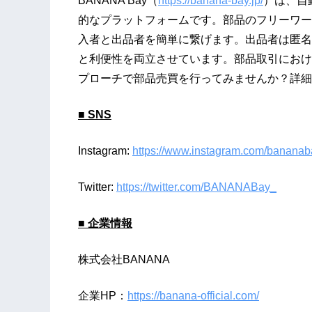
BANANA Bay（
https://banana-bay.jp/
）は、自
的なプラットフォームです。部品のフリーワー
入者と出品者を簡単に繋げます。出品者は匿名
と利便性を両立させています。部品取引における
プローチで部品売買を行ってみませんか？詳細
■ SNS
Instagram:
https://www.instagram.com/bananab
Twitter:
https://twitter.com/BANANABay_
■ 企業情報
株式会社BANANA
企業HP：
https://banana-official.com/