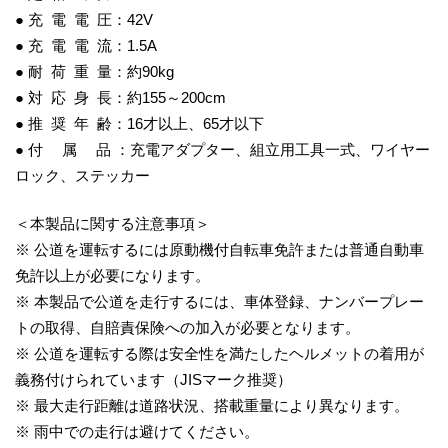
● 充 電 電 圧：42V
● 充 電 電 流：1.5A
● 耐 荷 重 量：約90kg
● 対 応 身 長：約155～200cm
● 推 奨 年 齢：16才以上、65才以下
● 付 属 品 ：充電アダプター、組立用工具一式、ワイヤー
ロック、ステッカー
＜本製品に関する注意事項＞
※ 公道を運転するには原動機付自転車免許または普通自動車
免許以上が必要になります。
※ 本製品で公道を走行するには、車体登録、ナンバープレー
トの取得、自賠責保険への加入が必要となります。
※ 公道を運転する際は安全性を満たしたヘルメットの着用が
義務付けられています（JISマーク推奨）
※ 最大走行距離は道路状況、搭載重量により異なります。
※ 雨中での走行は避けてください。