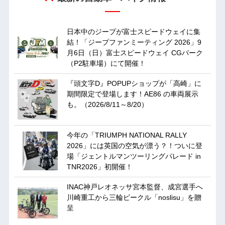
日本中のジープが富士スピードウェイに集
結！「ジープファンミーティング 2026」9
月6日（日）富士スピードウェイ CGパーク
（P2駐車場）にて開催！
『頭文字D』POPUPショップが「高崎」に
期間限定で登場します！AE86 の車両展示
も。（2026/8/11～8/20）
今年の「TRIUMPH NATIONAL RALLY
2026」には英国の空気が漂う？！ついに登
場「ジェントルマンツーリングパレード in
TNR2026」初開催！
INAC神戸レオネッサ宮本監督、成宮選手へ
川崎重工から三輪ビークル「noslisu」を贈
呈