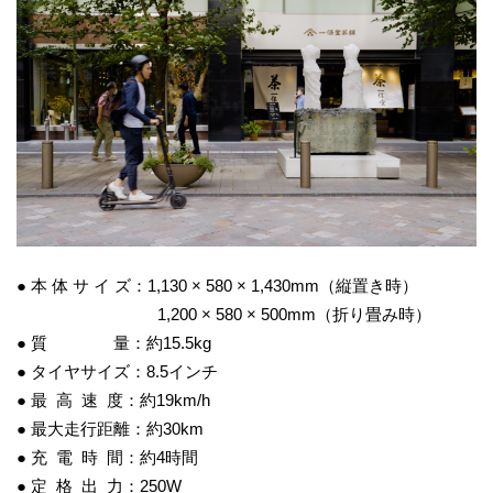
● 本 体 サ イ ズ：1,130 × 580 × 1,430mm（縦置き時）
1,200 × 580 × 500mm（折り畳み時）
● 質 量：約15.5kg
● タイヤサイズ：8.5インチ
● 最 高 速 度：約19km/h
● 最大走行距離：約30km
● 充 電 時 間：約4時間
● 定 格 出 力：250W