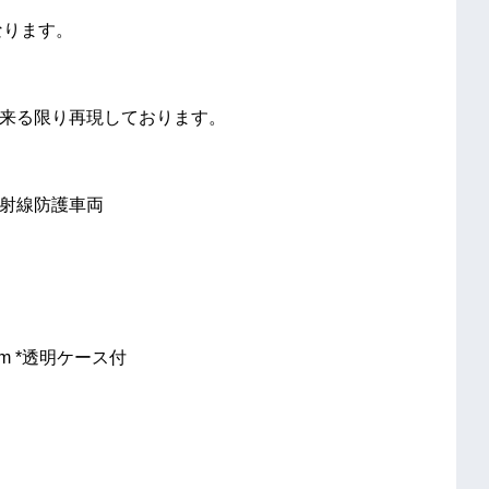
なります。
出来る限り再現しております。
放射線防護車両
17mm *透明ケース付