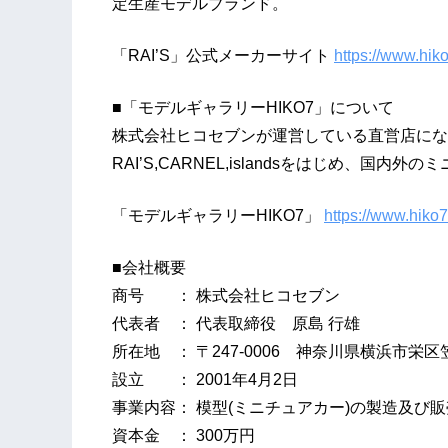
定生産モデルブランド。
「RAI’S」公式メーカーサイト
https://www.hiko
■「モデルギャラリーHIKO7」について
株式会社ヒコセブンが運営している直営店にな
RAI’S,CARNEL,islandsをはじめ、
「モデルギャラリーHIKO7」
https://www.hiko
■会社概要
商号 ： 株式会社ヒコセブン
代表者 ： 代表取締役 原島 行雄
所在地 ： 〒247-0006 神奈川県横浜市栄区笠
設立 ： 2001年4月2日
事業内容： 模型(ミニチュアカー)の製造及び販
資本金 ： 300万円