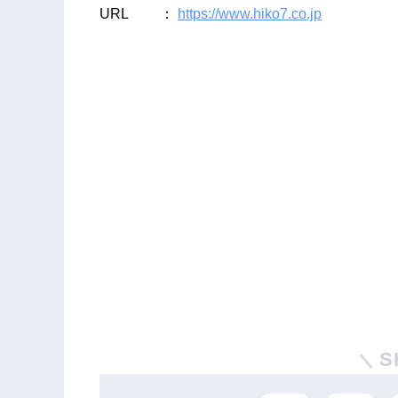
URL ：
https://www.hiko7.co.jp
S