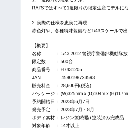
RAI’Sではすべて1度限りの限定生産モデルに
2. 実際の仕様を忠実に再現
赤色灯や、各種特殊装備など1/43スケールで
【概要】
名称 ： 1/43 2012 警視庁警備部機動隊
限定数 ： 500台
商品番号 ： H7431205
JAN ： 4580198723593
販売料金 ： 28,600円(税込)
パッケージ： (W)325mm x (D)104m x (H)1
予約開始日： 2023年6月7日
発売予定 ： 2023年7月～8月
ボディ素材： レジン製(樹脂) 塗装済み完成品
対象年齢 ： 14才以上