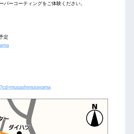
てキーパーコーティングをご体験ください。
通予定
yama
rve/?cd=musashimurayama