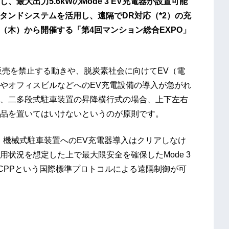
最大出力5.6kWのMode 3 EV充電器が設置可能
タンドシステムを活用し、遠隔でDR対応（*2）の充
日（木）から開催する「第4回マンション総合EXPO」
販売を禁止する動きや、脱炭素社会に向けてEV（電
やオフィスビルなどへのEV充電設備の導入が急がれ
、二多段式駐車装置の昇降横行式の場合、上下左右
品を置いてはいけないというのが原則です。
、機械式駐車装置へのEV充電器導入はクリアしなけ
状況を想定した上で最大限安全を確保したMode 3
CPPという国際標準プロトコルによる遠隔制御が可