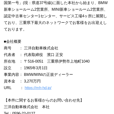
国第一号」(現：県道37号線)に面した本社から始まり、BMW
新車ショールーム2営業所、MINI新車ショールーム2営業所、
認定中古車センター1センター、サービス工場4ヶ所に展開し
ており、三重県下最大のネットワークでお客様をお出迎えし
ております。
■会社概要
商号 ： 三洋自動車株式会社
代表者 ： 代表取締役 濱口 正安
所在地 ： 〒516-0051 三重県伊勢市上地町1040
設立 ： 1965年3月1日
事業内容： BMW/MINIの正規ディーラー
資本金 ： 3,270万円
URL ：
https://mh-hd.jp/
【本件に関するお客様からのお問い合わせ先】
三洋自動車株式会社 本社
Tel：0596-22-0127