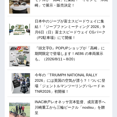
崎」で展示・販売決定！
日本中のジープが富士スピードウェイに集
結！「ジープファンミーティング 2026」9
月6日（日）富士スピードウェイ CGパーク
（P2駐車場）にて開催！
『頭文字D』POPUPショップが「高崎」に
期間限定で登場します！AE86 の車両展示
も。（2026/8/11～8/20）
今年の「TRIUMPH NATIONAL RALLY
2026」には英国の空気が漂う？！ついに登
場「ジェントルマンツーリングパレード in
TNR2026」初開催！
INAC神戸レオネッサ宮本監督、成宮選手へ
川崎重工から三輪ビークル「noslisu」を贈
呈