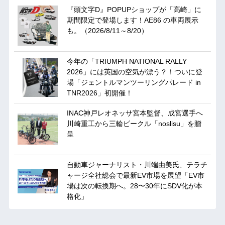
『頭文字D』POPUPショップが「高崎」に
期間限定で登場します！AE86 の車両展示
も。（2026/8/11～8/20）
今年の「TRIUMPH NATIONAL RALLY
2026」には英国の空気が漂う？！ついに登
場「ジェントルマンツーリングパレード in
TNR2026」初開催！
INAC神戸レオネッサ宮本監督、成宮選手へ
川崎重工から三輪ビークル「noslisu」を贈
呈
自動車ジャーナリスト・川端由美氏、テラチ
ャージ全社総会で最新EV市場を展望「EV市
場は次の転換期へ。28〜30年にSDV化が本
格化」