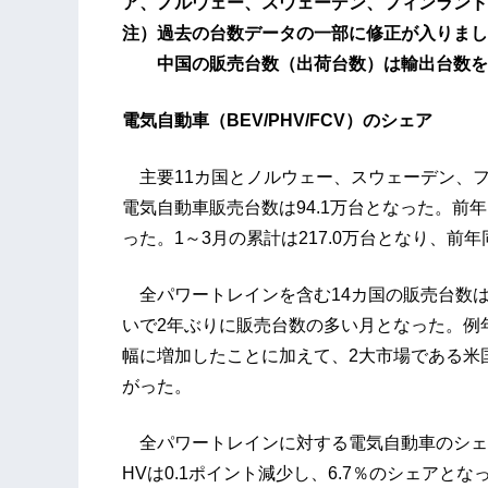
ア、ノルウェー、スウェーデン、フィンランド
注）過去の台数データの一部に修正が入りまし
中国の販売台数（出荷台数）は輸出台数を
電気自動車（BEV/PHV/FCV）のシェア
主要11カ国とノルウェー、スウェーデン、フ
電気自動車販売台数は94.1万台となった。前年
った。1～3月の累計は217.0万台となり、前年
全パワートレインを含む14カ国の販売台数は55
いで2年ぶりに販売台数の多い月となった。例
幅に増加したことに加えて、2大市場である米
がった。
全パワートレインに対する電気自動車のシェア
HVは0.1ポイント減少し、6.7％のシェア