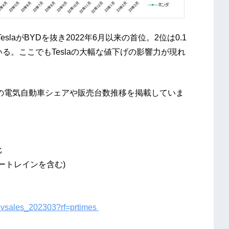
aがBYDを抜き2022年6月以来の首位。2位は0.1
る。ここでもTeslaの大幅な値下げの影響力が現れ
別の電気自動車シェアや販売台数推移を掲載していま
比
ートレインを含む)
s_evsales_202303?rf=prtimes