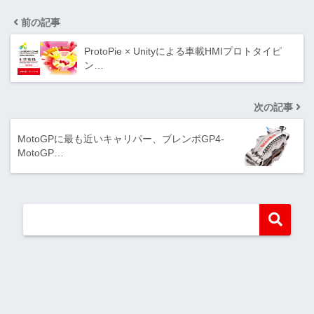
前の記事
ProtoPie × Unityによる車載HMIプロトタイピ
ン…
次の記事
MotoGPに最も近いキャリパー、ブレンボGP4-
MotoGP…