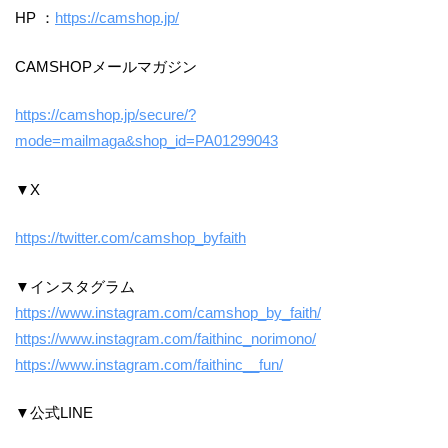
HP ：
https://camshop.jp/
CAMSHOPメールマガジン
https://camshop.jp/secure/?
mode=mailmaga&shop_id=PA01299043
▼X
https://twitter.com/camshop_byfaith
▼インスタグラム
https://www.instagram.com/camshop_by_faith/
https://www.instagram.com/faithinc_norimono/
https://www.instagram.com/faithinc__fun/
▼公式LINE