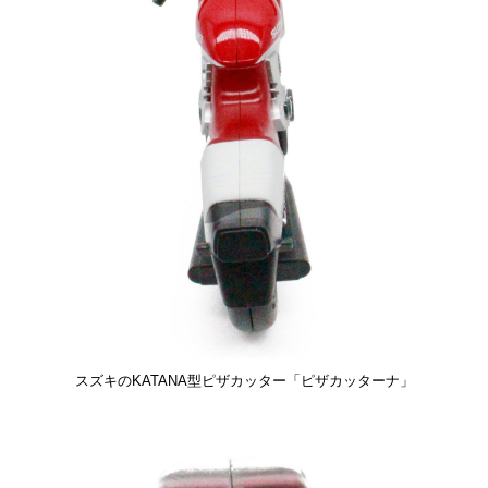
スズキのKATANA型ピザカッター「ピザカッターナ」