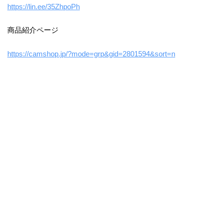
https://lin.ee/35ZhpoPh
商品紹介ページ
https://camshop.jp/?mode=grp&gid=2801594&sort=n