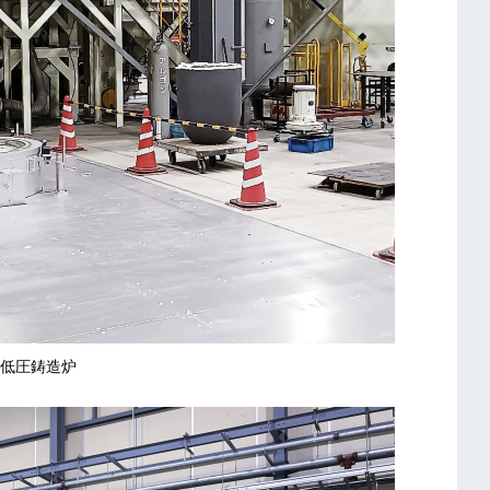
低圧鋳造炉