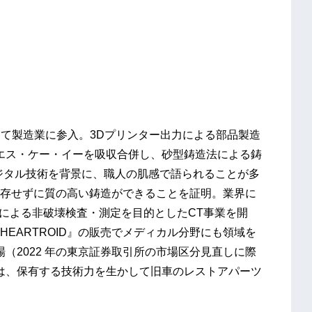
】
入して製造業に参入。3Dプリンター出力による部品製造
社エス・ケー・イーを吸収合併し、砂型鋳造法による鋳
ジタル技術を背景に、職人の肌感で語られることが多
存せずに質の高い鋳造ができることを証明。業界に
CTによる非破壊検査・測定を目的としたCT事業を開
EARTROID』の販売でメディカル分野にも領域を
場（2022 年の東京証券取引所の市場区分見直しに際
らは、保有する技術力を生かして旧車のレストアパーツ