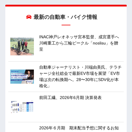
最新の自動車・バイク情報
INAC神戸レオネッサ宮本監督、成宮選手へ
川崎重工から三輪ビークル「noslisu」を贈
呈
自動車ジャーナリスト・川端由美氏、テラチ
ャージ全社総会で最新EV市場を展望「EV市
場は次の転換期へ。28〜30年にSDV化が本
格化」
前田工繊、2026年6月期 決算発表
2026年６月期 期末配当予想に関するお知