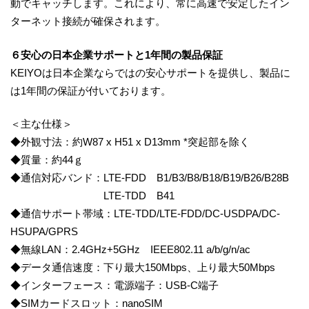
動でキャッチします。これにより、常に高速で安定したイン
ターネット接続が確保されます。
６安心の日本企業サポートと1年間の製品保証
KEIYOは日本企業ならではの安心サポートを提供し、製品に
は1年間の保証が付いております。
＜主な仕様＞
◆外観寸法：約W87 x H51 x D13mm *突起部を除く
◆質量：約44ｇ
◆通信対応バンド：LTE-FDD B1/B3/B8/B18/B19/B26/B28B
LTE-TDD B41
◆通信サポート帯域：LTE-TDD/LTE-FDD/DC-USDPA/DC-
HSUPA/GPRS
◆無線LAN：2.4GHz+5GHz IEEE802.11 a/b/g/n/ac
◆データ通信速度：下り最大150Mbps、上り最大50Mbps
◆インターフェース：電源端子：USB-C端子
◆SIMカードスロット：nanoSIM