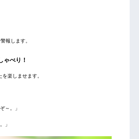
で警報します。
しゃべり！
なたを楽しませます。
ぞ～。」
。」