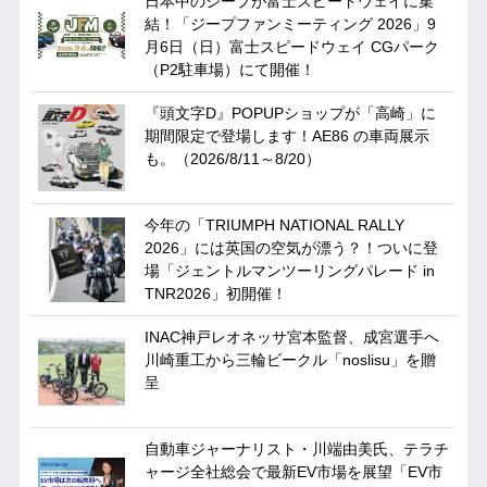
日本中のジープが富士スピードウェイに集
結！「ジープファンミーティング 2026」9
月6日（日）富士スピードウェイ CGパーク
（P2駐車場）にて開催！
『頭文字D』POPUPショップが「高崎」に
期間限定で登場します！AE86 の車両展示
も。（2026/8/11～8/20）
今年の「TRIUMPH NATIONAL RALLY
2026」には英国の空気が漂う？！ついに登
場「ジェントルマンツーリングパレード in
TNR2026」初開催！
INAC神戸レオネッサ宮本監督、成宮選手へ
川崎重工から三輪ビークル「noslisu」を贈
呈
自動車ジャーナリスト・川端由美氏、テラチ
ャージ全社総会で最新EV市場を展望「EV市