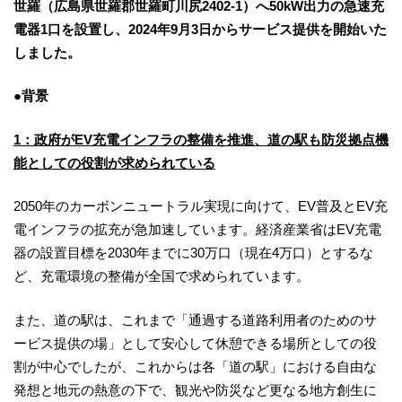
世羅（広島県世羅郡世羅町川尻2402-1）へ50kW出力の急速充
電器1口を設置し、2024年9月3日からサービス提供を開始いた
しました。
●背景
1：政府がEV充電インフラの整備を推進、道の駅も防災拠点機
能としての役割が求められている
2050年のカーボンニュートラル実現に向けて、EV普及とEV充
電インフラの拡充が急加速しています。経済産業省はEV充電
器の設置目標を2030年までに30万口（現在4万口）とするな
ど、充電環境の整備が全国で求められています。
また、道の駅は、これまで「通過する道路利用者のためのサ
ービス提供の場」として安心して休憩できる場所としての役
割が中心でしたが、これからは各「道の駅」における自由な
発想と地元の熱意の下で、観光や防災など更なる地方創生に