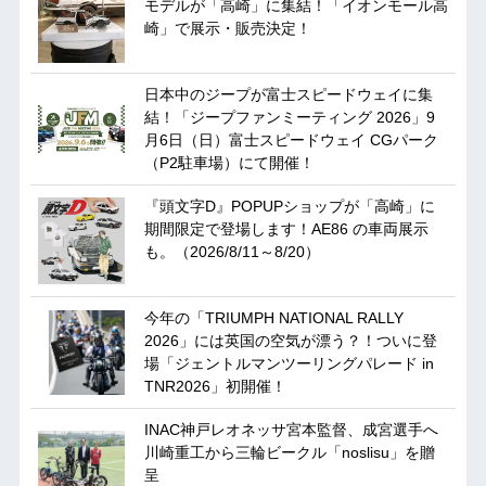
モデルが「高崎」に集結！「イオンモール高
崎」で展示・販売決定！
日本中のジープが富士スピードウェイに集
結！「ジープファンミーティング 2026」9
月6日（日）富士スピードウェイ CGパーク
（P2駐車場）にて開催！
『頭文字D』POPUPショップが「高崎」に
期間限定で登場します！AE86 の車両展示
も。（2026/8/11～8/20）
今年の「TRIUMPH NATIONAL RALLY
2026」には英国の空気が漂う？！ついに登
場「ジェントルマンツーリングパレード in
TNR2026」初開催！
INAC神戸レオネッサ宮本監督、成宮選手へ
川崎重工から三輪ビークル「noslisu」を贈
呈