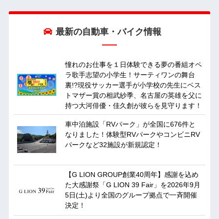
最新の自動車・バイク情報
憧れのお仕事を１日体験できる夢の番組オペ
ラ歌手志望の小学生！サーティワンの舞台
裏!?現役サッカー選手が小学校の先生にベス
トマザー賞の相武紗季、名古屋の英雄を父に
持つ大河俳優・佳久創が彼らを見守ります！
車中泊施設「RVパーク」が全国に676件と
なりました！体験型RVパークやコンビニRV
パークなど32施設が新規認定！
【G LION GROUP創業40周年】感謝を込め
た大感謝祭「G LION 39 Fair」を2026年9月
5日(土)より全国のグループ拠点で一斉開催
決定！