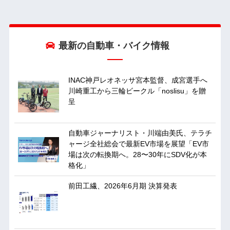
最新の自動車・バイク情報
INAC神戸レオネッサ宮本監督、成宮選手へ
川崎重工から三輪ビークル「noslisu」を贈
呈
自動車ジャーナリスト・川端由美氏、テラチ
ャージ全社総会で最新EV市場を展望「EV市
場は次の転換期へ。28〜30年にSDV化が本
格化」
前田工繊、2026年6月期 決算発表