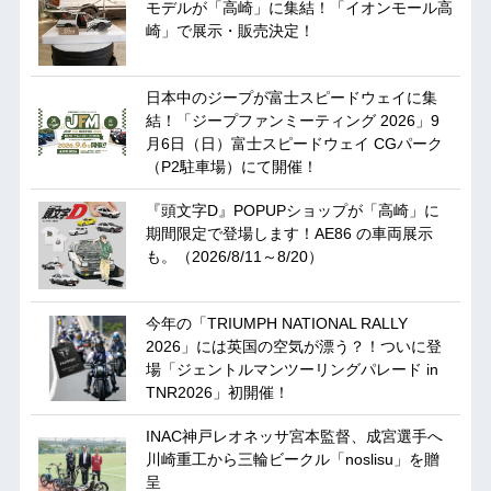
モデルが「高崎」に集結！「イオンモール高
崎」で展示・販売決定！
日本中のジープが富士スピードウェイに集
結！「ジープファンミーティング 2026」9
月6日（日）富士スピードウェイ CGパーク
（P2駐車場）にて開催！
『頭文字D』POPUPショップが「高崎」に
期間限定で登場します！AE86 の車両展示
も。（2026/8/11～8/20）
今年の「TRIUMPH NATIONAL RALLY
2026」には英国の空気が漂う？！ついに登
場「ジェントルマンツーリングパレード in
TNR2026」初開催！
INAC神戸レオネッサ宮本監督、成宮選手へ
川崎重工から三輪ビークル「noslisu」を贈
呈