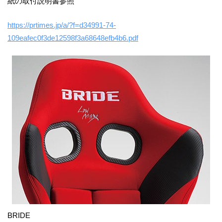
紙の取付説明書参照
https://prtimes.jp/a/?f=d34991-74-
109eafec0f3de12598f3a68648efb4b6.pdf
BRIDE