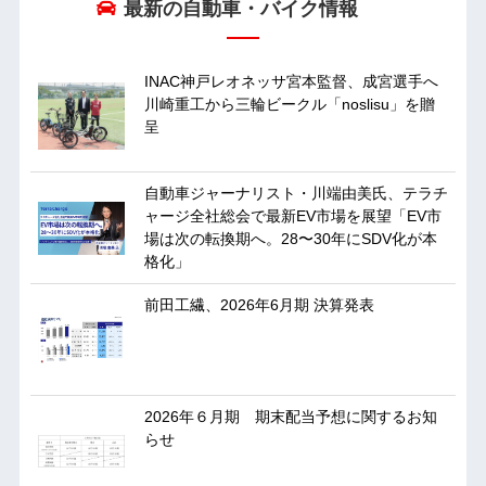
最新の自動車・バイク情報
INAC神戸レオネッサ宮本監督、成宮選手へ
川崎重工から三輪ビークル「noslisu」を贈
呈
自動車ジャーナリスト・川端由美氏、テラチ
ャージ全社総会で最新EV市場を展望「EV市
場は次の転換期へ。28〜30年にSDV化が本
格化」
前田工繊、2026年6月期 決算発表
2026年６月期 期末配当予想に関するお知
らせ