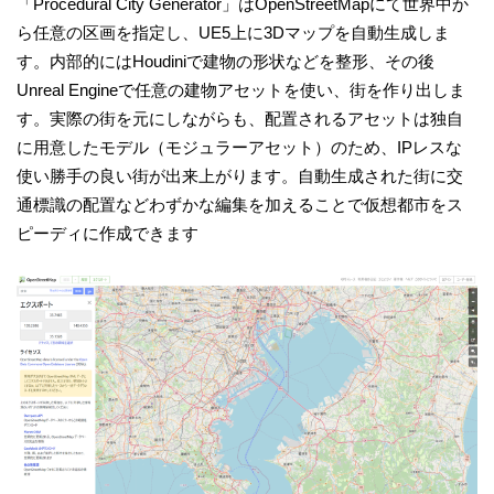
「Procedural City Generator」はOpenStreetMapにて世界中か
ら任意の区画を指定し、UE5上に3Dマップを自動生成しま
す。内部的にはHoudiniで建物の形状などを整形、その後
Unreal Engineで任意の建物アセットを使い、街を作り出しま
す。実際の街を元にしながらも、配置されるアセットは独自
に用意したモデル（モジュラーアセット）のため、IPレスな
使い勝手の良い街が出来上がります。自動生成された街に交
通標識の配置などわずかな編集を加えることで仮想都市をス
ピーディに作成できます