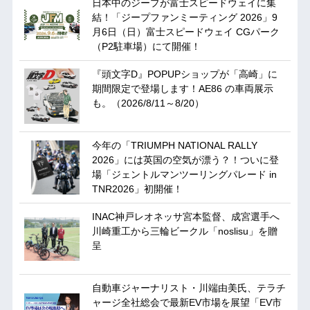
日本中のジープが富士スピードウェイに集
結！「ジープファンミーティング 2026」9
月6日（日）富士スピードウェイ CGパーク
（P2駐車場）にて開催！
『頭文字D』POPUPショップが「高崎」に
期間限定で登場します！AE86 の車両展示
も。（2026/8/11～8/20）
今年の「TRIUMPH NATIONAL RALLY
2026」には英国の空気が漂う？！ついに登
場「ジェントルマンツーリングパレード in
TNR2026」初開催！
INAC神戸レオネッサ宮本監督、成宮選手へ
川崎重工から三輪ビークル「noslisu」を贈
呈
自動車ジャーナリスト・川端由美氏、テラチ
ャージ全社総会で最新EV市場を展望「EV市