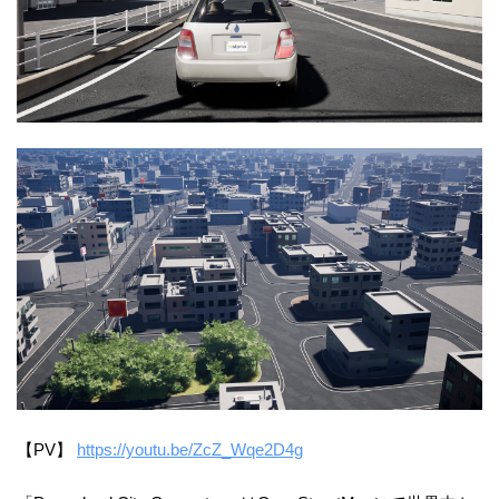
【PV】
https://youtu.be/ZcZ_Wqe2D4g