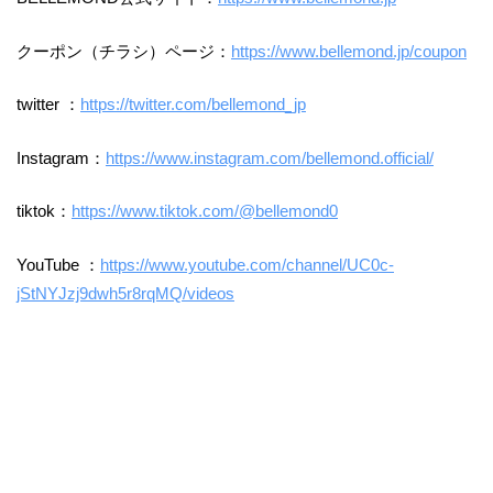
クーポン（チラシ）ページ：
https://www.bellemond.jp/coupon
twitter ：
https://twitter.com/bellemond_jp
Instagram：
https://www.instagram.com/bellemond.official/
tiktok：
https://www.tiktok.com/@bellemond0
YouTube ：
https://www.youtube.com/channel/UC0c-
jStNYJzj9dwh5r8rqMQ/videos