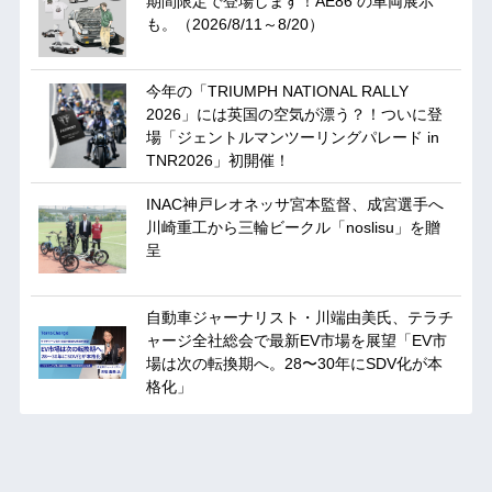
期間限定で登場します！AE86 の車両展示
も。（2026/8/11～8/20）
今年の「TRIUMPH NATIONAL RALLY
2026」には英国の空気が漂う？！ついに登
場「ジェントルマンツーリングパレード in
TNR2026」初開催！
INAC神戸レオネッサ宮本監督、成宮選手へ
川崎重工から三輪ビークル「noslisu」を贈
呈
自動車ジャーナリスト・川端由美氏、テラチ
ャージ全社総会で最新EV市場を展望「EV市
場は次の転換期へ。28〜30年にSDV化が本
格化」