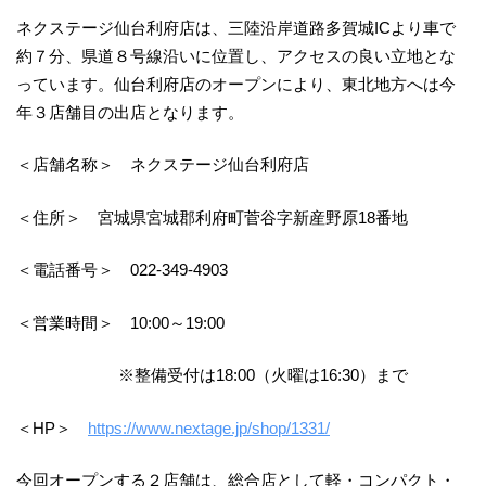
ネクステージ仙台利府店は、三陸沿岸道路多賀城ICより車で
約７分、県道８号線沿いに位置し、アクセスの良い立地とな
っています。仙台利府店のオープンにより、東北地方へは今
年３店舗目の出店となります。
＜店舗名称＞ ネクステージ仙台利府店
＜住所＞ 宮城県宮城郡利府町菅谷字新産野原18番地
＜電話番号＞ 022-349-4903
＜営業時間＞ 10:00～19:00
※整備受付は18:00（火曜は16:30）まで
＜HP＞
https://www.nextage.jp/shop/1331/
今回オープンする２店舗は、総合店として軽・コンパクト・