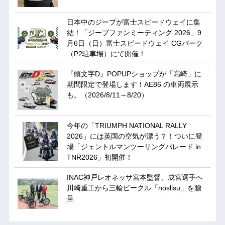
日本中のジープが富士スピードウェイに集
結！「ジープファンミーティング 2026」9
月6日（日）富士スピードウェイ CGパーク
（P2駐車場）にて開催！
『頭文字D』POPUPショップが「高崎」に
期間限定で登場します！AE86 の車両展示
も。（2026/8/11～8/20）
今年の「TRIUMPH NATIONAL RALLY
2026」には英国の空気が漂う？！ついに登
場「ジェントルマンツーリングパレード in
TNR2026」初開催！
INAC神戸レオネッサ宮本監督、成宮選手へ
川崎重工から三輪ビークル「noslisu」を贈
呈