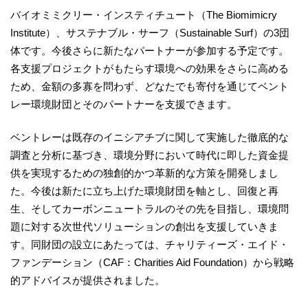
バイオミミクリー・インスティチュート（The Biomimicry
Institute）、サステナブル・サーフ（Sustainable Surf）の3団
体です。今後さらに新たなパートナーが参加する予定です。
各支援プロジェクトがもたらす環境への効果をさらに高める
ため、金額の多寡を問わず、どなたでも寄付を通じてベント
レー環境財団とそのパートナーを支援できます。
ベントレーは既存のイニシアチブに関して実施した徹底的な
調査と分析に基づき、環境分野において時代に即した資金提
供を実現するための独創的かつ革新的な方策を開発しまし
た。今後は新たに立ち上げた環境財団を軸とし、回復と再
生、そしてカーボンニュートラルのその先を目指し、環境問
題に対する次世代ソリューションの創出を支援していきま
す。同財団の設立にあたっては、チャリティーズ・エイド・
ファンデーション（CAF：Charities Aid Foundation）から戦略
的アドバイスが提供されました。