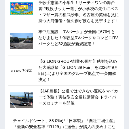
ラ歌手志望の小学生！サーティワンの舞台
裏!?現役サッカー選手が小学校の先生にベス
トマザー賞の相武紗季、名古屋の英雄を父に
持つ大河俳優・佳久創が彼らを見守ります！
車中泊施設「RVパーク」が全国に676件と
なりました！体験型RVパークやコンビニRV
パークなど32施設が新規認定！
【G LION GROUP創業40周年】感謝を込め
た大感謝祭「G LION 39 Fair」を2026年9月
5日(土)より全国のグループ拠点で一斉開催
決定！
【JAF島根】公道ではできない運転をマイカ
ーで体験！実技型安全運転講習会 ドライバ
ーズセミナーを開催
チャイルドシート、85.0%が「日本製」「自社工場生産」
「最新の安全基準『R129』に適合」が購入の決め手にな