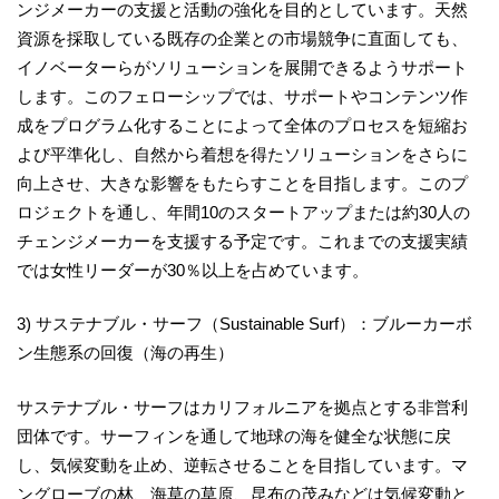
ンジメーカーの支援と活動の強化を目的としています。天然
資源を採取している既存の企業との市場競争に直面しても、
イノベーターらがソリューションを展開できるようサポート
します。このフェローシップでは、サポートやコンテンツ作
成をプログラム化することによって全体のプロセスを短縮お
よび平準化し、自然から着想を得たソリューションをさらに
向上させ、大きな影響をもたらすことを目指します。このプ
ロジェクトを通し、年間10のスタートアップまたは約30人の
チェンジメーカーを支援する予定です。これまでの支援実績
では女性リーダーが30％以上を占めています。
3) サステナブル・サーフ（Sustainable Surf）：ブルーカーボ
ン生態系の回復（海の再生）
サステナブル・サーフはカリフォルニアを拠点とする非営利
団体です。サーフィンを通して地球の海を健全な状態に戻
し、気候変動を止め、逆転させることを目指しています。マ
ングローブの林、海草の草原、昆布の茂みなどは気候変動と