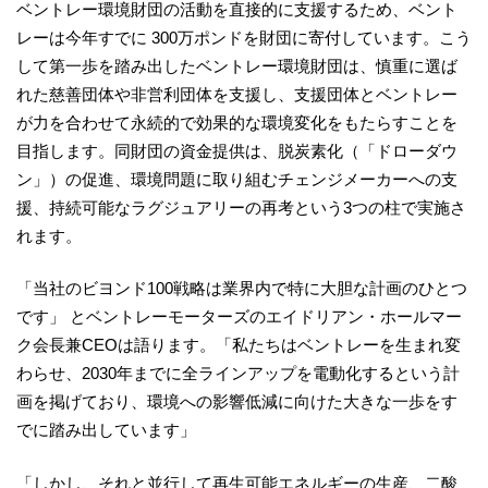
ベントレー環境財団の活動を直接的に支援するため、ベント
レーは今年すでに 300万ポンドを財団に寄付しています。こう
して第一歩を踏み出したベントレー環境財団は、慎重に選ば
れた慈善団体や非営利団体を支援し、支援団体とベントレー
が力を合わせて永続的で効果的な環境変化をもたらすことを
目指します。同財団の資金提供は、脱炭素化（「ドローダウ
ン」）の促進、環境問題に取り組むチェンジメーカーへの支
援、持続可能なラグジュアリーの再考という3つの柱で実施さ
れます。
「当社のビヨンド100戦略は業界内で特に大胆な計画のひとつ
です」 とベントレーモーターズのエイドリアン・ホールマー
ク会長兼CEOは語ります。「私たちはベントレーを生まれ変
わらせ、2030年までに全ラインアップを電動化するという計
画を掲げており、環境への影響低減に向けた大きな一歩をす
でに踏み出しています」
「しかし、それと並行して再生可能エネルギーの生産、二酸