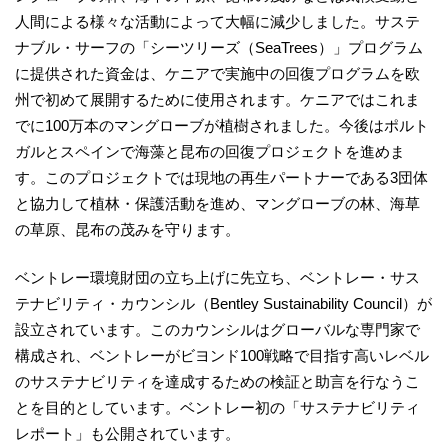
人間による様々な活動によって大幅に減少しました。サステ
ナブル・サーフの「シーツリーズ（SeaTrees）」プログラム
に提供された資金は、ケニアで実施中の回復プログラムを欧
州で初めて展開するために使用されます。ケニアではこれま
でに100万本のマングローブが植樹されました。今後はポルト
ガルとスペインで海藻と昆布の回復プロジェクトを進めま
す。このプロジェクトでは現地の再生パートナーである3団体
と協力して植林・保護活動を進め、マングローブの林、海草
の草原、昆布の茂みを守ります。
ベントレー環境財団の立ち上げに先立ち、ベントレー・サス
テナビリティ・カウンシル（Bentley Sustainability Council）が
設立されています。このカウンシルはグローバルな専門家で
構成され、ベントレーがビヨンド100戦略で目指す高いレベル
のサステナビリティを達成するための検証と助言を行なうこ
とを目的としています。ベントレー初の「サステナビリティ
レポート」も公開されています。