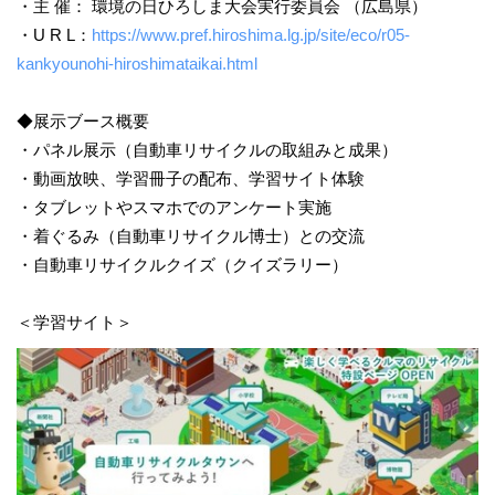
・主 催： 環境の日ひろしま大会実行委員会 （広島県）
・U R L：
https://www.pref.hiroshima.lg.jp/site/eco/r05-
kankyounohi-hiroshimataikai.html
◆展示ブース概要
・パネル展示（自動車リサイクルの取組みと成果）
・動画放映、学習冊子の配布、学習サイト体験
・タブレットやスマホでのアンケート実施
・着ぐるみ（自動車リサイクル博士）との交流
・自動車リサイクルクイズ（クイズラリー）
＜学習サイト＞