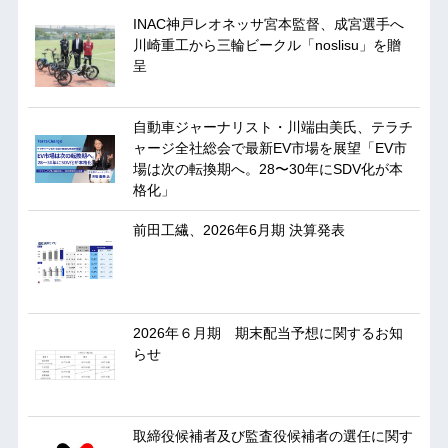
INAC神戸レオネッサ宮本監督、成宮選手へ
川崎重工から三輪ビークル「noslisu」を贈
呈
自動車ジャーナリスト・川端由美氏、テラチ
ャージ全社総会で最新EV市場を展望「EV市
場は次の転換期へ。28〜30年にSDV化が本
格化」
前田工繊、2026年6月期 決算発表
2026年６月期 期末配当予想に関するお知
らせ
取締役候補者及び監査役候補者の選任に関す