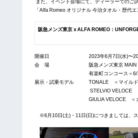
また、イベント会場にて、ディーラーでのご
「Alfa Romeo オリジナル 今治タオル・
阪急メンズ東京 x ALFA ROMEO：UNFOR
開催日 2023年6月7日(水)〜20日
会 場 阪急メンズ東京 MAIN B
有楽町コンコース＜6/10(土)・
展示・試乗モデル TONALE ＜マイル
STELVIO VELOCE ＜ガ
GIULIA VELOCE ＜ガソ
※6⽉10⽇(土)・11⽇(日)につきまして