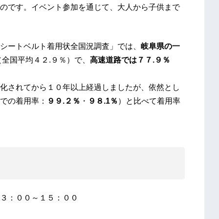
のです。イベント参加を通じて、大人から子供まで
シートベルト着用状全国況調査」では、
岐阜県の一
（全国平均４２.９％）で、
高速道路では７７.９％
化されてから１０年以上経過しましたが、依然とし
での着用率：
９９.２％
・
９８.1％
）と比べて着用率
３：００～１５：００