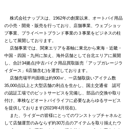
株式会社ナップスは、1962年の創業以来、オートバイ用品
の小売・開発・販売を行っており、店舗事業、ウェブショッ
プ事業、プライベートブランド事業の３事業をビジネスの柱
として展開しております。
店舗事業では、関東エリアを基軸に東北から東海・近畿・
中国・四国・九州に加え、海外店舗として台北エリアに展開
し、合計34拠点(中古バイク⽤品買取販売「アップガレージラ
イダース」6店舗含む)を運営しております。
店舗売場平均面積は約900㎡、⼀店舗取扱いアイテム数
35,000点以上と⼤型店舗の利点を⽣かし、国⼟交通省 認可
の認証⼯場でのピットサービスを完備し、部品の交換や取り
付け、⾞検などオートバイライフに必要なあらゆるサービス
を提供しております(2023年4⽉現在)。
また、ライダーの皆様にとってのワンストップチャネルと
して店舗運営のみならず約30万点のアイテムを取り揃えたウ