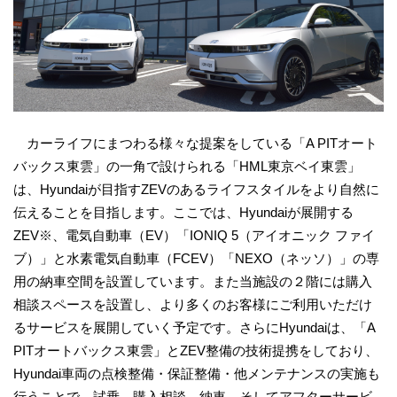
カーライフにまつわる様々な提案をしている「A PITオート
バックス東雲」の一角で設けられる「HML東京ベイ東雲」
は、Hyundaiが目指すZEVのあるライフスタイルをより自然に
伝えることを目指します。ここでは、Hyundaiが展開する
ZEV※、電気自動車（EV）「IONIQ 5（アイオニック ファイ
ブ）」と水素電気自動車（FCEV）「NEXO（ネッソ）」の専
用の納車空間を設置しています。また当施設の２階には購入
相談スペースを設置し、より多くのお客様にご利用いただけ
るサービスを展開していく予定です。さらにHyundaiは、「A
PITオートバックス東雲」とZEV整備の技術提携をしており、
Hyundai車両の点検整備・保証整備・他メンテナンスの実施も
行うことで、試乗、購入相談、納車、そしてアフターサービ