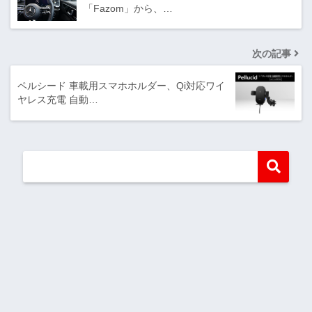
「Fazom」から、…
次の記事
ペルシード 車載用スマホホルダー、Qi対応ワイ
ヤレス充電 自動…