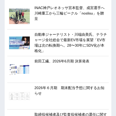
INAC神戸レオネッサ宮本監督、成宮選手へ
川崎重工から三輪ビークル「noslisu」を贈
呈
自動車ジャーナリスト・川端由美氏、テラチ
ャージ全社総会で最新EV市場を展望「EV市
場は次の転換期へ。28〜30年にSDV化が本
格化」
前田工繊、2026年6月期 決算発表
2026年６月期 期末配当予想に関するお知
らせ
取締役候補者及び監査役候補者の選任に関す