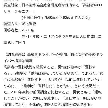
調査対象：日本能率協会総合研究所が保有する「高齢者6090
リサーチモニター」
(全国に居住する60歳から90歳までの男女)
調査方法：郵送調査
回答者数：2,500名
性別・年齢・エリアに基づき母集団人口構成比に
準拠して回収
【調査結果1】高齢者ドライバーが増加、特に女性の高齢ドラ
イバー増加は顕著
高齢者の運転状況を確認すると、男性は7割半が「運転す
る」、2割弱が「以前は運転していたがやめた」であった。女
性は4割強が「運転する」、約2割が「以前は運転していたが
やめた」、4割弱が「運転したことがない」という状況だっ
た。2019年実施の前回調査と比較すると、男女ともに「運転
したことがない」の割合が減少し、「運転する」割合がやや
増加しており、全体的な運転人口の増加を確認できる。