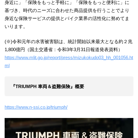
身近に」「保険をもっと手軽に」「保険をもっと便利に」に
基づき、時代のニーズに合わせた商品提供を行うことでより
身近な保険サービスの提供とバイク業界の活性化に努めてま
いります。
(※)令和元年の水害被害額は、統計開始以来最大となる約２兆
1,800億円（国土交通省：令和3年3月31日報道発表資料）
https://www.mlit.go.jp/report/press/mizukokudo03_hh_001056.ht
ml
『TRIUMPH 車両＆盗難保険』概要
https://www.n-ssi.co.jp/triumph/