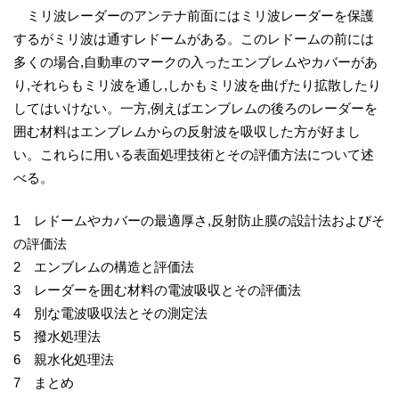
ミリ波レーダーのアンテナ前面にはミリ波レーダーを保護
するがミリ波は通すレドームがある。このレドームの前には
多くの場合,自動車のマークの入ったエンブレムやカバーがあ
り,それらもミリ波を通し,しかもミリ波を曲げたり拡散したり
してはいけない。一方,例えばエンブレムの後ろのレーダーを
囲む材料はエンブレムからの反射波を吸収した方が好まし
い。これらに用いる表面処理技術とその評価方法について述
べる。
1 レドームやカバーの最適厚さ,反射防止膜の設計法およびそ
の評価法
2 エンブレムの構造と評価法
3 レーダーを囲む材料の電波吸収とその評価法
4 別な電波吸収法とその測定法
5 撥水処理法
6 親水化処理法
7 まとめ