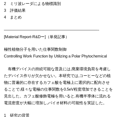
2 ミリ波レーダによる物標識別
3 評価結果
4 まとめ
————————————————————————-
[Material Report-R&Dー]（単発記事）
極性植物分子を用いた仕事関数制御
Controlling Work Function by Utilizing a Polar Phytochemical
有機デバイスの持続可能な普及には,廃棄環境負荷を考慮し
たデバイス作りが欠かせない。本研究では,コーヒーなどの植
物に普遍的に存在するカフェ酸を電極上に選択的に配向させ
ることで,様々な電極の仕事関数を0.5eV程度増加できることを
見出した。カフェ酸修飾電極を用いると,有機半導体に流れる
電流密度が大幅に増加し,バイオ材料の可能性を実証した。
1 研究の背景