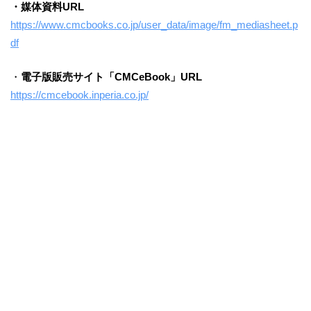
・媒体資料URL
https://www.cmcbooks.co.jp/user_data/image/fm_mediasheet.p
df
・
電子版販売サイト「CMCeBook」URL
https://cmcebook.inperia.co.jp/