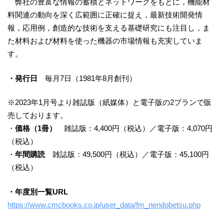
弊社の豊富な情報の蓄積とネットワークをもとに，機能材
料関連の動向を深く広範囲に正確に捉え，最新技術開発情
報，応用例，創造的な技術を支える基礎研究にも注目し，ま
た材料および材料を使った機器の市場情報も充実していま
す。
・発行日
毎月7日（1981年8月創刊）
※2023年1月号より雑誌版（紙媒体）と電子版の2プランで販
売しております。
・
価格（1冊）
雑誌版：4,400円（税込）／電子版：4,070円
（税込）
・
年間購読
雑誌版：49,500円（税込）／電子版：45,100円
（税込）
・年度別一覧URL
https://www.cmcbooks.co.jp/user_data/fm_nendobetsu.php