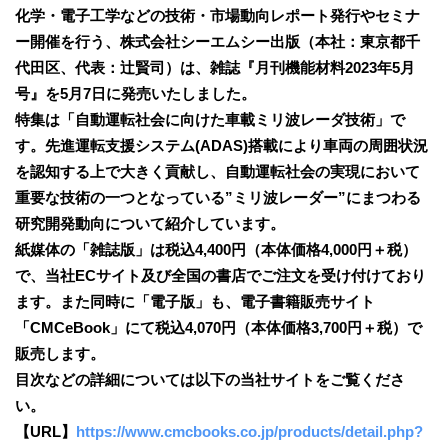
化学・電子工学などの技術・市場動向レポート発行やセミナ
ー開催を行う、株式会社シーエムシー出版（本社：東京都千
代田区、代表：辻賢司）は、雑誌『月刊機能材料2023年5月
号』を5月7日に発売いたしました。
特集は「自動運転社会に向けた車載ミリ波レーダ技術」で
す。先進運転支援システム(ADAS)搭載により車両の周囲状況
を認知する上で大きく貢献し、自動運転社会の実現において
重要な技術の一つとなっている”ミリ波レーダー”にまつわる
研究開発動向について紹介しています。
紙媒体の「雑誌版」は税込4,400円（本体価格4,000円＋税）
で、当社ECサイト及び全国の書店でご注文を受け付けており
ます。また同時に「電子版」も、電子書籍販売サイト
「CMCeBook」にて税込4,070円（本体価格3,700円＋税）で
販売します。
目次などの詳細については以下の当社サイトをご覧くださ
い。
【URL】
https://www.cmcbooks.co.jp/products/detail.php?