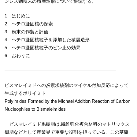
ンレス鋼粉末の積層造形について解説する。
1 はじめに
2 ヘテロ凝固核の探索
3 粉末の作製と評価
4 ヘテロ凝固核粒子を添加した積層造形
5 ヘテロ凝固核粒子のピン止め効果
6 おわりに
————————————————————————-
ビスマレイミドへの炭素求核剤のマイケル付加反応によって
生成するポリイミド
Polyimides Formed by the Michael Addition Reaction of Carbon
Nucleophiles to Bismaleimides
ビスマレイミド系樹脂は,繊維強化複合材料のマトリックス
樹脂などとして産業界で重要な役割を担っている。この基盤