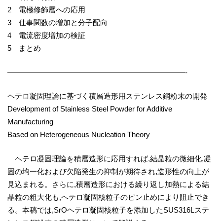
2 電極修飾層への応用
3 仕事関数の増加と分子配向
4 電流密度増加の検証
5 まとめ
————————————————————————-
ヘテロ凝固理論に基づく積層造形用ステンレス鋼粉末の開発
Development of Stainless Steel Powder for Additive
Manufacturing
Based on Heterogeneous Nucleation Theory
ヘテロ凝固理論を積層造形に応用すれば,結晶粒の微細化,凝
固の均一化および欠陥発生の抑制が期待され,造形性の向上が
見込まれる。さらに,積層造形における繰り返し加熱による結
晶粒の粗大化も,ヘテロ凝固核粒子のピン止めにより阻止でき
る。本稿では,SrOヘテロ凝固核粒子を添加したSUS316Lステ