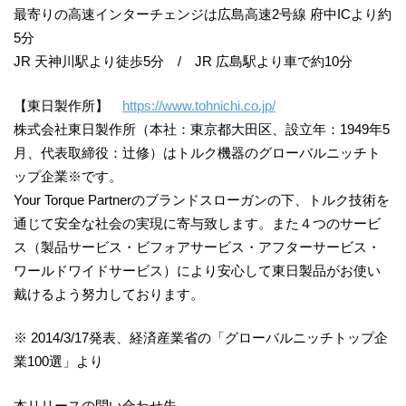
最寄りの高速インターチェンジは広島高速2号線 府中ICより約
5分
JR 天神川駅より徒歩5分 / JR 広島駅より車で約10分
【東日製作所】
https://www.tohnichi.co.jp/
株式会社東日製作所（本社：東京都大田区、設立年：1949年5
月、代表取締役：辻修）はトルク機器のグローバルニッチト
ップ企業※です。
Your Torque Partnerのブランドスローガンの下、トルク技術を
通じて安全な社会の実現に寄与致します。また４つのサービ
ス（製品サービス・ビフォアサービス・アフターサービス・
ワールドワイドサービス）により安心して東日製品がお使い
戴けるよう努力しております。
※ 2014/3/17発表、経済産業省の「グローバルニッチトップ企
業100選」より
本リリースの問い合わせ先