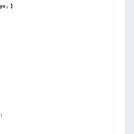
yo」】
）