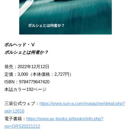
ポルヘッド・Ⅴ
ポルシェとは何者か？
発売：2022年12月12日
定価：3,000（本体価格：2,727円）
ISBN：9784779647420
本誌カラー192ページ
三栄公式ウェブ：
https://www.sun-a.com/magazine/detail.php?
pid=12616
電子書籍：
https://www.as-books.jp/books/info.php?
no=GRS20221212