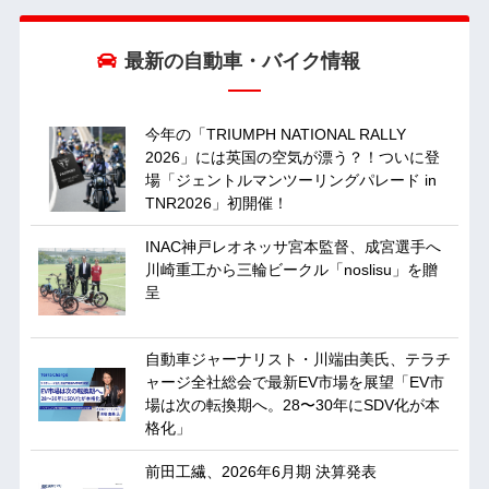
最新の自動車・バイク情報
今年の「TRIUMPH NATIONAL RALLY
2026」には英国の空気が漂う？！ついに登
場「ジェントルマンツーリングパレード in
TNR2026」初開催！
INAC神戸レオネッサ宮本監督、成宮選手へ
川崎重工から三輪ビークル「noslisu」を贈
呈
自動車ジャーナリスト・川端由美氏、テラチ
ャージ全社総会で最新EV市場を展望「EV市
場は次の転換期へ。28〜30年にSDV化が本
格化」
前田工繊、2026年6月期 決算発表