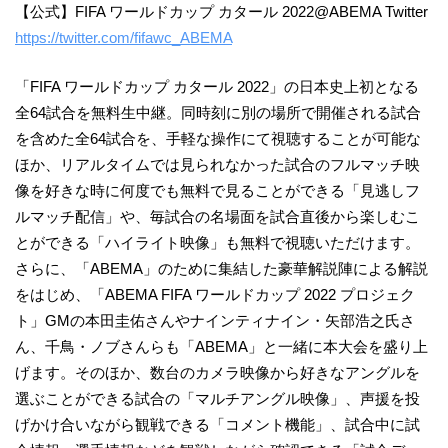
【公式】FIFA ワールドカップ カタール 2022@ABEMA Twitter
https://twitter.com/fifawc_ABEMA
「FIFA ワールドカップ カタール 2022」の日本史上初となる
全64試合を無料生中継。同時刻に別の場所で開催される試合
を含めた全64試合を、手軽な操作にて視聴することが可能な
ほか、リアルタイムでは見られなかった試合のフルマッチ映
像を好きな時に何度でも無料で見ることができる「見逃しフ
ルマッチ配信」や、毎試合の名場面を試合直後から楽しむこ
とができる「ハイライト映像」も無料で視聴いただけます。
さらに、「ABEMA」のために集結した豪華解説陣による解説
をはじめ、「ABEMA FIFA ワールドカップ 2022 プロジェク
ト」GMの本田圭佑さんやナインティナイン・矢部浩之氏さ
ん、千鳥・ノブさんらも「ABEMA」と一緒に本大会を盛り上
げます。そのほか、数台のカメラ映像から好きなアングルを
選ぶことができる試合の「マルチアングル映像」、声援を投
げかけ合いながら観戦できる「コメント機能」、試合中に試