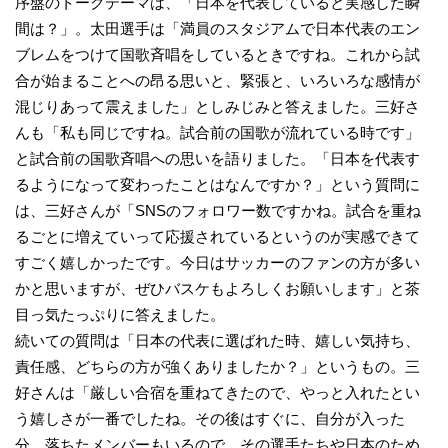
序盤のトークテーマは、「日本を代表していると実感した瞬
間は？」。太田選手は「満員のスタジアムで日本代表のエン
ブレムをつけて国歌斉唱をしているときですね。これから試
合が始まることへの昂る思いと、緊張と、いろいろな感情が
混じりあって震えました」としみじみと答えました。三好さ
んも「私も同じですね。試合前の国歌が流れている時です」
と試合前の国歌斉唱への思いを語りました。「日本を代表す
るようになって変わったことはなんですか？」という質問に
は、三好さんが「SNSのフォロワー数ですかね。試合を重ね
るごとに増えていって応援されているというのが実感できて
すごく嬉しかったです。今日はサッカーのファンの方が多い
かと思いますが、ぜひバスケもよろしくお願いします」と茶
目っ気たっぷりに答えました。
続いての質問は「日本の代表に選ばれた時、嬉しい気持ち、
責任感、どちらの方が強くありましたか？」というもの。三
好さんは「厳しい合宿を重ねてきたので、やっと入れたとい
う嬉しさが一番でしたね。その後はすぐに、自分が入った
分、落ちたメンバーもいるので、その選手たちや日本のため