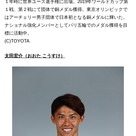
１年時に世界ユース選手権に出場。2019年ワールドカップ第
１戦、第２戦にて団体で銅メダル獲得。東京オリンピックで
はアーチェリー男子団体で日本初となる銅メダルに輝いた。
ナショナル強化メンバーとしてパリ五輪でのメダル獲得を目
標に活動中。
(C)TOYOTA
太田宏介（おおた こうすけ）