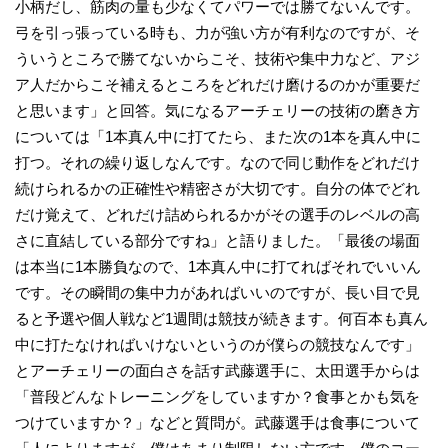
小柄だし、筋肉の量も少なくてパワーでは勝てないんです。
弓を引っ張っている時も、力が強い方が有利なのですが、そ
ういうところで勝てないからこそ、技術や集中力など、アジ
ア人だからこそ補えるところをどれだけ磨けるのかが重要だ
と思います」と回答。気になるアーチェリーの技術の磨き方
については「1本真ん中に打てたら、また次の1本を真ん中に
打つ。それの繰り返しなんです。なので同じ動作をどれだけ
続けられるかの正確性や精密さが大切です。自分の体でどれ
だけ覚えて、どれだけ詰められるかがその選手のレベルの高
さに直結している部分ですね」と語りました。「最後の場面
は本当に1本勝負なので、1本真ん中に打てればそれでいいん
です。その瞬間の集中力があればいいのですが、長い目で見
ると予選や個人戦など1週間は競技が続きます。何百本も真ん
中に打たなければいけないというのが僕らの競技なんです」
とアーチェリーの面白さを話す武藤選手に、太田選手からは
「普段どんなトレーニングをしていますか？食事とかも気を
つけていますか？」などと質問が。武藤選手は食事について