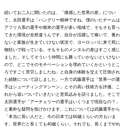
続いてお二人に聞いたのは、「痛感した世界の差」につい
て。太田選手は「ハングリー精神ですね。僕のいたチームは
アフリカ系の選手や南米の選手が多い地域で、そもそも育っ
てきた環境が全然違うんです。自分が活躍して稼いで、養わ
ないと家族が生きていけない状況で、ヨーロッパに来て死に
物狂いで戦っている。そもそものメンタルの差はすごく感じ
ました。そしてそういう仲間にも勝っていかないといけない
ので、どこでそのモチベーションを埋めていくかというとこ
ろですごく苦労しましたね」と自身の体験を交えて圧倒され
た経験について話しました。一方で武藤選手は「世界一の選
手はシューティングマシーン」とその高い技術力を評価。こ
れから追いついていきたいと意気込みを語りました。そこで
太田選手が「アーチェリーの選手はいくつまで現役なの？」
と素朴な疑問を投げかけます。これについては武藤選手から
「本当に長い人だと、今の日本では60歳くらいの方もいま
す。世界だと長くても40歳くらい。それでも、長くまでやれ