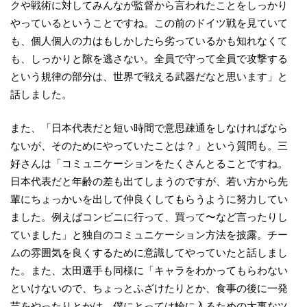
クや戦術に対してみんなが監督から言われたことをしっかり
やっているということですね。この前のドイツ戦を見ていて
も、個人個人の力はもしかしたら劣っているかも知れなくて
も、しっかりと隙を逃さない。全員で守って全員で攻撃する
という規律の部分は、世界で戦える武器だなと思います」と
話しました。
また、「日本代表だと短い時間で意思疎通をしなければなら
ないが、そのためにやっていたことは？」という質問も。三
好さんは「コミュニケーションをたくさんとることですね。
日本代表だと年齢の差も出てしまうのですが、若い方から先
輩にちょっかいを出して仲良くしてもらうように努力してい
ました。例えばコンビニに行って、買って〜など言ったりし
ていました」と独自のコミュニケーション方法を披露。チー
ムの雰囲気を良くするために意識してやっていたと話しまし
た。また、太田選手も同様に「キャラをわかってもらわない
といけないので、ちょっとふざけたりとか、食事の後に一発
芸をやったりとかは、僕にとっては輪に入るための大事なツ