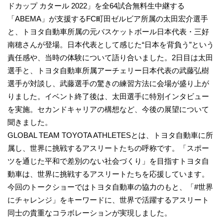
ドカップ カタール 2022」を全64試合無料生中継する
「ABEMA」が支援するFC町田ゼルビア所属の太田宏介選手
と、トヨタ自動車所属の元バスケットボール日本代表・三好
南穂さんが登場。日本代表として感じた“日本を背負う”という
責任感や、当時の体験について語り合いました。2日目は太田
選手と、トヨタ自動車所属アーチェリー日本代表の武藤弘樹
選手が対談し、武藤選手の驚きの練習方法に会場が盛り上が
りました。イベント終了後は、太田選手に特別インタビュー
を実施。セカンドキャリアの構想など、今後の展望について
聞きました。
GLOBAL TEAM TOYOTA ATHLETESとは、トヨタ自動車に所
属し、世界に挑戦するアスリートたちの呼称です。「スポー
ツを通じた平和で差別のない社会づくり」を目指すトヨタ自
動車は、世界に挑戦するアスリートたちを応援しています。
今回のトークショーではトヨタ自動車の協力のもと、「#世界
にチャレンジ」をキーワードに、世界で活躍するアスリート
同士の貴重なコラボレーションが実現しました。