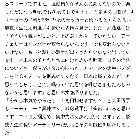
るスポーツですよね。運動負荷がそんなに高くないので、楽
しむだけなら60歳でも70歳でもできます」と驚きの回答が。J
リーガーの平均が26〜27歳のサッカーと比べるとぐんと長い
競技人生に太田選手も驚いた表情を見せました。武藤選手は
「そういう競争がないと、下の選手が育っていかない。アー
チェリーはメンバーが変わらないんです。でも変わらないと
いけない。もっと新しい選手が出てきたらいいなと思ってい
ます」と未来の子どもたちに向けた思いも吐露。自身の活躍
についても「僕らがメダルを取ったことで、次の選手がメダ
ルをとるイメージを掴みやすくなる。日本は勝てるんだ、と
思ってもらうことで、眠っていた思いを呼びさませたんじゃ
ないかと思います」と思いの丈を語りました。
「今から本気でやったら、上を目指せますか？」と太田選手
もアーチェリーに興味津々。武藤選手は「全然いけると思い
ます！コツさえ掴んで、集中力さえあればいけます」と、競
技人生の長いアーチェリーだからこその可能性を明かしまし
た。