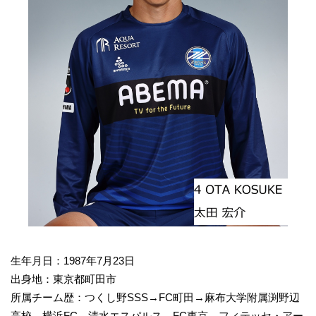
生年月日：1987年7月23日
出身地：東京都町田市
所属チーム歴：つくし野SSS→FC町田→麻布大学附属渕野辺
高校→横浜FC→清水エスパルス→FC東京→フィテッセ・アー