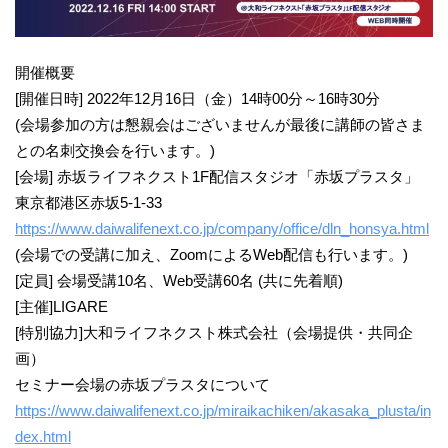
開催概要
[開催日時] 2022年12月16日（金）14時00分～16時30分
(会場参加の方は懇親会はございませんが最後に講師の皆さま
との名刺交換会を行います。)
[会場] 赤坂ライフネクスト1F配信スタジオ「赤坂プラスタ」
東京都港区赤坂5-1-33
https://www.daiwalifenext.co.jp/company/office/dln_honsya.html
(会場での受講に加え、ZoomによるWeb配信も行います。)
[定員] 会場受講10名、Web受講60名 (共に先着順)
[主催]LIGARE
[特別協力]大和ライフネクスト株式会社（会場提供・共同企
画）
セミナー会場の赤坂プラスタについて
https://www.daiwalifenext.co.jp/miraikachiken/akasaka_plusta/in
dex.html