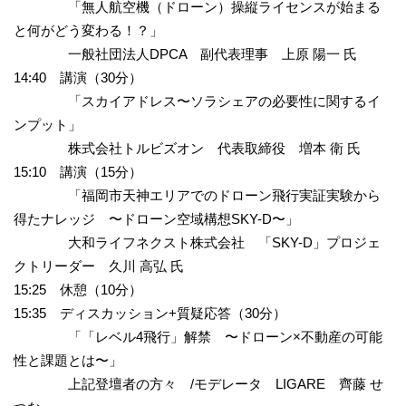
「無人航空機（ドローン）操縦ライセンスが始まる
と何がどう変わる！？」
一般社団法人DPCA 副代表理事 上原 陽一 氏
14:40 講演（30分）
「スカイアドレス〜ソラシェアの必要性に関するイ
ンプット」
株式会社トルビズオン 代表取締役 増本 衛 氏
15:10 講演（15分）
「福岡市天神エリアでのドローン飛行実証実験から
得たナレッジ 〜ドローン空域構想SKY-D〜」
大和ライフネクスト株式会社 「SKY-D」プロジェ
クトリーダー 久川 高弘 氏
15:25 休憩（10分）
15:35 ディスカッション+質疑応答（30分）
「「レベル4飛行」解禁 〜ドローン×不動産の可能
性と課題とは〜」
上記登壇者の方々 /モデレータ LIGARE 齊藤 せ