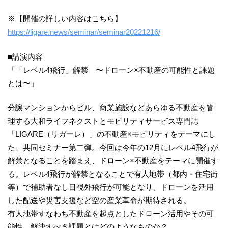
※【開催の詳しい内容はこちら】
https://ligare.news/seminar/seminar20221216/
■講演内容
「「レベル4飛行」解禁 〜ドローン×不動産の可能性と課題
とは〜」
分譲マンションからビル、商業施設などあらゆる不動産を管
理する大和ライフネクストとモビリティサービス専門誌
「LIGARE（リガーレ）」の不動産×モビリティをテーマにし
た、共同セミナー第二弾。今回は今年の12月にレベル4飛行が
解禁となることを踏まえ、ドローン×不動産をテーマに開催す
る。レベル4飛行が解禁となることで有人地帯（都内・住宅街
等）で補助者なし目視外飛行が可能となり、ドローンを活用
した配送や災害支援など空の産業革命が期待される。
有人地帯すなわち不動産を起点としたドローン活用やその可
能性、解決すべき課題とはどのようなものか？