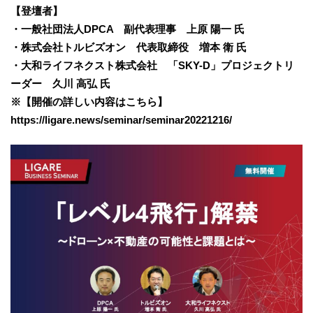
【登壇者】
・一般社団法人DPCA 副代表理事 上原 陽一 氏
・株式会社トルビズオン 代表取締役 増本 衛 氏
・大和ライフネクスト株式会社 「SKY-D」プロジェクトリ
ーダー 久川 高弘 氏
※【開催の詳しい内容はこちら】
https://ligare.news/seminar/seminar20221216/