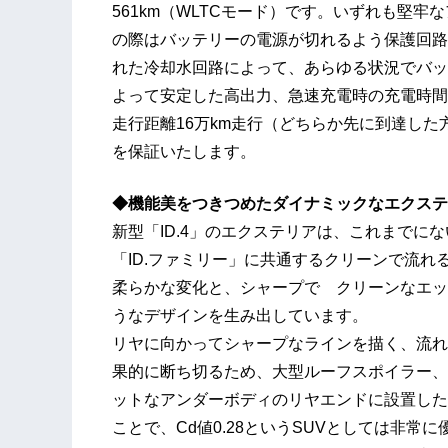
561km（WLTCモード）です。いずれも堅
の際はバッテリーの電源が切れるよう保護回路
れた冷却水回路によって、あらゆる状況でバッ
よって安定した高出力、急速充電時の充電時間
走行距離16万km走行（どちらか先に到達した
を保証いたします。
◆機能美をつきつめたダイナミックなエクステ
新型「ID.4」のエクステリアは、これまでに
「ID.ファミリー」に共通するクリーンで流れ
柔らかな変化と、シャープで クリーンなエッ
うなデザインを生み出しています。
リヤに向かってシャープなラインを描く、流れ
果的に断ち切るため、大型ルーフスポイラー、
ットなアンダーボディのリヤエンドに設置した
ことで、Cd値0.28というSUVとしては非常