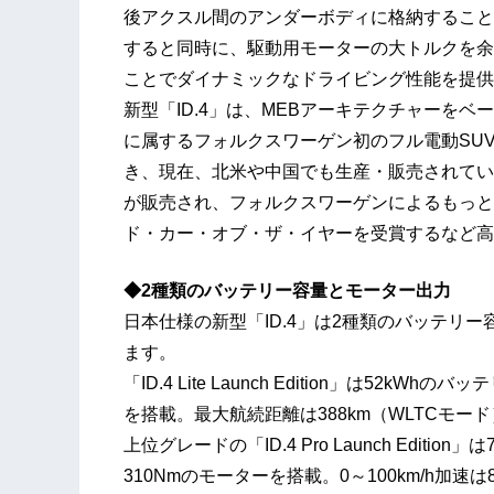
後アクスル間のアンダーボディに格納すること
すると同時に、駆動用モーターの大トルクを余
ことでダイナミックなドライビング性能を提供
新型「ID.4」は、MEBアーキテクチャーをベ
に属するフォルクスワーゲン初のフル電動SUV
き、現在、北米や中国でも生産・販売されている
が販売され、フォルクスワーゲンによるもっとも
ド・カー・オブ・ザ・イヤーを受賞するなど高
◆2種類のバッテリー容量とモーター出力
日本仕様の新型「ID.4」は2種類のバッテリ
ます。
「ID.4 Lite Launch Edition」は52kWhの
を搭載。最大航続距離は388km（WLTCモー
上位グレードの「ID.4 Pro Launch Edition」
310Nmのモーターを搭載。0～100km/h加