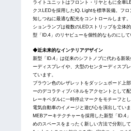
ライトユニットはフロント・リヤともに全車LEDを採用。
クスLEDを採用したIQ. Lightを標準装備
知しつねに最適な配光をコントロールします。同じく「I
ションランプは複数のLEDストリップを立体
型「ID.4」のリヤビューを個性的なものにし
◆近未来的なインテリアデザイン
新型「ID.4」は従来のシフトノブに代わる新
ーディスプレイや、大型のセンターディスプレ
ています。
ブラウン色のレザレットをダッシュボード上部
ーのデコラティブパネルをアクセントとして配
レーキペダルに一時停止マークをモチーフとし
電気自動車のイメージと遊び心を演出していま
MEBアーキテクチャーを採用した新型「ID.
めのスペースをまったく新しい方法で分割して