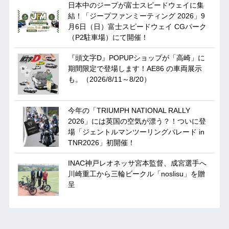
日本中のジープが富士スピードウェイに集
結！「ジープファンミーティング 2026」9
月6日（日）富士スピードウェイ CGパーク
（P2駐車場）にて開催！
『頭文字D』POPUPショップが「高崎」に
期間限定で登場します！AE86 の車両展示
も。（2026/8/11～8/20）
今年の「TRIUMPH NATIONAL RALLY
2026」には英国の空気が漂う？！ついに登
場「ジェントルマンツーリングパレード in
TNR2026」初開催！
INAC神戸レオネッサ宮本監督、成宮選手へ
川崎重工から三輪ビークル「noslisu」を贈
呈