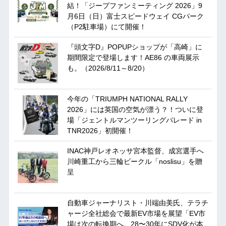
結！「ジープファンミーティング 2026」9
月6日（日）富士スピードウェイ CGパーク
（P2駐車場）にて開催！
『頭文字D』POPUPショップが「高崎」に
期間限定で登場します！AE86 の車両展示
も。（2026/8/11～8/20）
今年の「TRIUMPH NATIONAL RALLY
2026」には英国の空気が漂う？！ついに登
場「ジェントルマンツーリングパレード in
TNR2026」初開催！
INAC神戸レオネッサ宮本監督、成宮選手へ
川崎重工から三輪ビークル「noslisu」を贈
呈
自動車ジャーナリスト・川端由美氏、テラチ
ャージ全社総会で最新EV市場を展望「EV市
場は次の転換期へ。28〜30年にSDV化が本