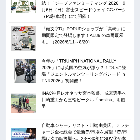
結！「ジープファンミーティング 2026」9
月6日（日）富士スピードウェイ CGパーク
（P2駐車場）にて開催！
『頭文字D』POPUPショップが「高崎」に
期間限定で登場します！AE86 の車両展示
も。（2026/8/11～8/20）
今年の「TRIUMPH NATIONAL RALLY
2026」には英国の空気が漂う？！ついに登
場「ジェントルマンツーリングパレード in
TNR2026」初開催！
INAC神戸レオネッサ宮本監督、成宮選手へ
川崎重工から三輪ビークル「noslisu」を贈
呈
自動車ジャーナリスト・川端由美氏、テラチ
ャージ全社総会で最新EV市場を展望「EV市
場は次の転換期へ。28〜30年にSDV化が本